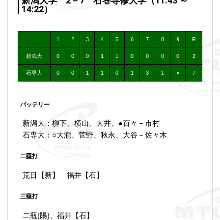
新潟大学 2－7 石巻専修大学（11:43 ～
14:22）
1
2
3
4
5
6
7
8
9
R
新潟大
0
0
0
1
1
0
0
0
0
2
石専大
0
0
1
1
0
1
3
1
×
7
バッテリー
新潟大：柳下、横山、大井、●百々－市村
石専大：○大瀧、菅野、秋永、大谷－佐々木
二塁打
荒目【新】 福井【石】
三塁打
二瓶(陽)、福井【石】