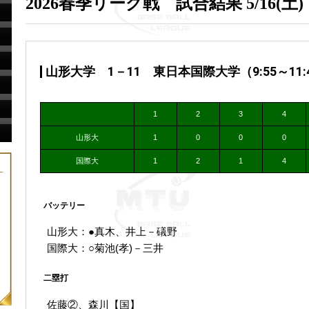
2026春季リーグ戦 試合結果 5/16(土
山形大学 1－11 東日本国際大学（9:55～11
1
2
3
4
山形大
1
0
0
0
国際大
1
2
1
4
バッテリー
山形大：●真木、井上－礒野
国際大：○菊池(孝)－三井
二塁打
佐藤②、森川【国】