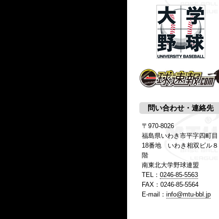
問い合わせ・連絡先
〒970-8026
福島県いわき市平字四町目
18番地 いわき相双ビル８
階
南東北大学野球連盟
TEL：
0246-85-5563
FAX：0246-85-5564
E-mail：
info@mtu-bbl.jp