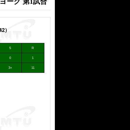
) ヨーク 第1試合
:42）
5
R
0
1
3×
11