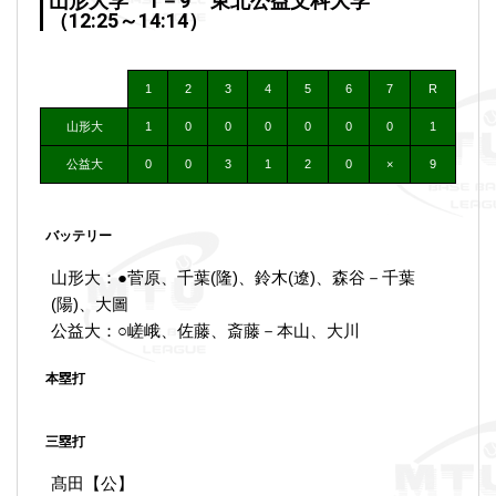
山形大学 1－9 東北公益文科大学
（12:25～14:14）
1
2
3
4
5
6
7
R
山形大
1
0
0
0
0
0
0
1
公益大
0
0
3
1
2
0
×
9
バッテリー
山形大：●菅原、千葉(隆)、鈴木(遼)、森谷－千葉
(陽)、大圖
公益大：○嵯峨、佐藤、斎藤－本山、大川
本塁打
三塁打
髙田【公】