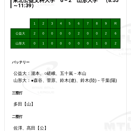
東北公益文科大学 6－2 山形大学 （8:55
～11:39）
1
2
3
4
5
6
7
8
9
R
公益大
2
0
0
0
0
2
0
0
2
6
山形大
0
1
0
0
0
0
0
1
0
2
バッテリー
公益大：瀧本、○嵯峨、五十嵐－本山
山形大：●森谷、菅原、鈴木(遼)、鈴木(陸)－千葉(陽)
三塁打
多田【山】
二塁打
佐澤、髙田【公】