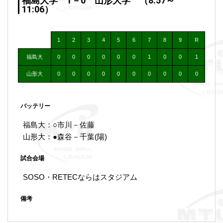
福島大学 1－0 山形大学 （8:57～
11:06）
1
2
3
4
5
6
7
8
9
R
福島大
0
0
0
0
0
0
1
0
0
1
山形大
0
0
0
0
0
0
0
0
0
0
バッテリー
福島大：○市川－佐藤
山形大：●森谷－千葉(陽)
試合会場
SOSO・RETECならはスタジアム
備考