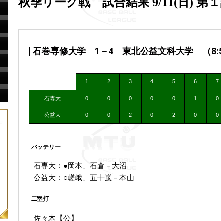
秋季リーグ戦 試合結果 9/11(日) 第
石巻専修大学 1－4 東北公益文科大学 （8:54
1
2
3
4
5
6
7
石専大
0
0
0
0
0
1
0
公益大
0
0
2
0
2
0
0
バッテリー
石専大：●岡本、石倉－大沼
公益大：○嵯峨、五十嵐－本山
二塁打
佐々木【公】