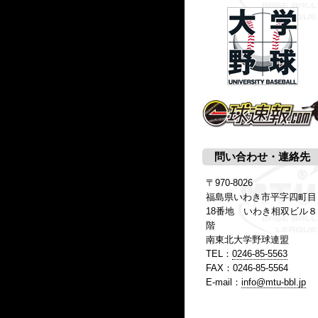
問い合わせ・連絡先
〒970-8026
福島県いわき市平字四町目
18番地 いわき相双ビル８
階
南東北大学野球連盟
TEL：
0246-85-5563
FAX：0246-85-5564
E-mail：
info@mtu-bbl.jp