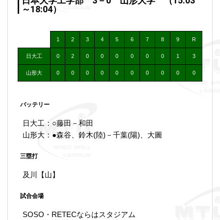
日本大学工学部 3－0 山形大学 （15:03
～18:04）
1
2
3
4
5
6
7
8
9
R
日大工
0
2
0
0
0
0
0
0
1
3
山形大
0
0
0
0
0
0
0
0
0
0
バッテリー
日大工：○藤田－和田
山形大：●森谷、鈴木(陸)－千葉(陽)、大圖
三塁打
及川【山】
試合会場
SOSO・RETECならはスタジアム