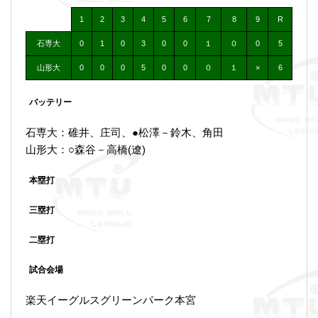
1
2
3
4
5
6
7
8
9
R
石専大
0
1
0
3
0
0
１
０
0
5
山形大
0
0
0
5
0
0
０
１
×
6
バッテリー
石専大：碓井、庄司、●松澤－鈴木、角田
山形大：○森谷－高橋(遼)
本塁打
三塁打
二塁打
試合会場
楽天イーグルスグリーンパーク本宮