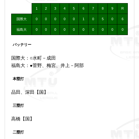
1
2
3
4
5
6
7
8
9
R
国際大
0
0
0
0
0
1
0
5
0
6
福島大
0
0
0
0
0
0
0
0
0
0
バッテリー
国際大：○水町－成田
福島大：●菅野、梅宮、井上－阿部
本塁打
品田、深田【国】
三塁打
高橋【国】
二塁打