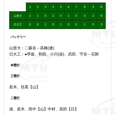
1
2
3
4
5
6
7
8
9
R
山形大
2
1
0
2
0
1
0
0
2
8
日大工
0
0
1
0
1
0
0
１
0
3
バッテリー
山形大：〇森谷－高橋(遼)
日大工：●早坂、和田、小川(栄)、武田、守谷－石附
本塁打
三塁打
若木、目黒【山】
二塁打
湊、若木、田中【山】中村、高田【日】