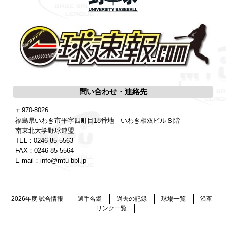
問い合わせ・連絡先
〒970-8026
福島県いわき市平字四町目18番地 いわき相双ビル８階
南東北大学野球連盟
TEL：
0246-85-5563
FAX：0246-85-5564
E-mail：
info@mtu-bbl.jp
2026年度 試合情報
選手名鑑
過去の記録
球場一覧
沿革
リンク一覧