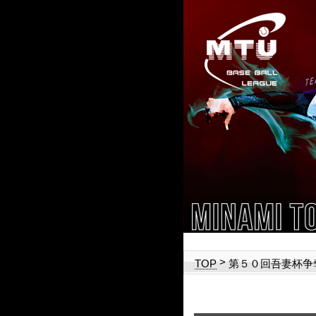
>
第５０回吾妻杯争
TOP