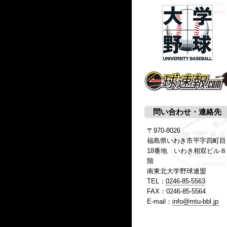
問い合わせ・連絡先
〒970-8026
福島県いわき市平字四町目
18番地 いわき相双ビル８
階
南東北大学野球連盟
TEL：
0246-85-5563
FAX：0246-85-5564
E-mail：
info@mtu-bbl.jp