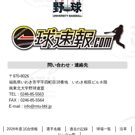
問い合わせ・連絡先
〒970-8026
福島県いわき市平字四町目18番地 いわき相双ビル８階
南東北大学野球連盟
TEL：
0246-85-5563
FAX：0246-85-5564
E-mail：
info@mtu-bbl.jp
2026年度 試合情報
選手名鑑
過去の記録
球場一覧
沿革
リンク一覧