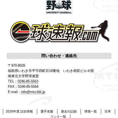
問い合わせ・連絡先
〒970-8026
福島県いわき市平字四町目18番地 いわき相双ビル８階
南東北大学野球連盟
TEL：
0246-85-5563
FAX：0246-85-5564
E-mail：
info@mtu-bbl.jp
2026年度 試合情報
選手名鑑
過去の記録
球場一覧
沿革
リンク一覧