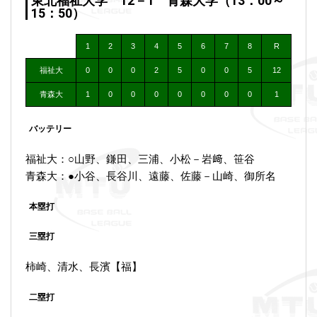
東北福祉大学 12－1 青森大学（13：00～
15：50）
1
2
3
4
5
6
7
8
R
福祉大
0
0
0
2
5
0
0
5
12
青森大
1
0
0
0
0
0
0
0
1
バッテリー
福祉大：○山野、鎌田、三浦、小松－岩﨑、笹谷
青森大：●小谷、長谷川、遠藤、佐藤－山崎、御所名
本塁打
三塁打
柿崎、清水、長濱【福】
二塁打