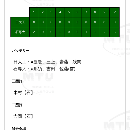
1
2
3
4
5
6
7
8
9
R
日大工
0
0
0
0
0
0
0
0
０
0
石専大
2
0
0
1
0
0
1
1
×
5
バッテリー
日大工：●渡邉、三上、齋藤－残間
石専大：○那須、吉田－佐藤(啓)
三塁打
木村【石】
二塁打
吉岡【石】
試合会場