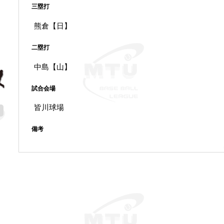
三塁打
熊倉【日】
二塁打
中島【山】
試合会場
皆川球場
備考