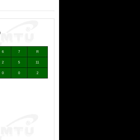
）
6
7
R
2
5
11
0
0
2