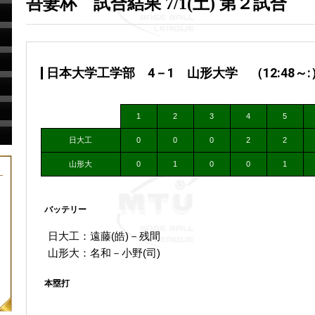
吾妻杯 試合結果 7/1(土) 第２試合
日本大学工学部 4－1 山形大学 （12:48～:
1
2
3
4
5
日大工
0
0
0
2
2
山形大
0
1
0
0
1
バッテリー
日大工：遠藤(皓)－残間
山形大：名和－小野(司)
本塁打