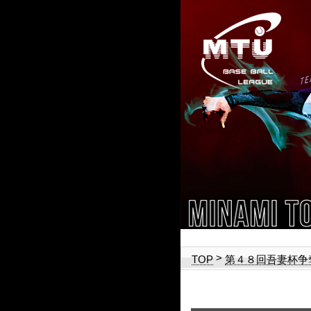
>
TOP
第４８回吾妻杯争