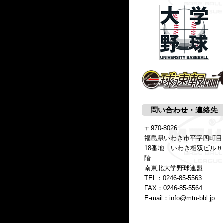
問い合わせ・連絡先
〒970-8026
福島県いわき市平字四町目
18番地 いわき相双ビル８
階
南東北大学野球連盟
TEL：
0246-85-5563
FAX：0246-85-5564
E-mail：
info@mtu-bbl.jp