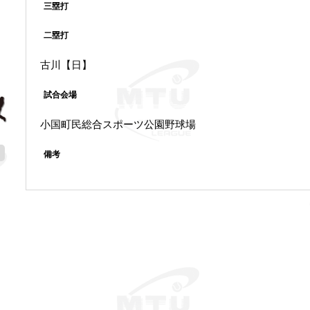
三塁打
二塁打
古川【日】
試合会場
小国町民総合スポーツ公園野球場
備考