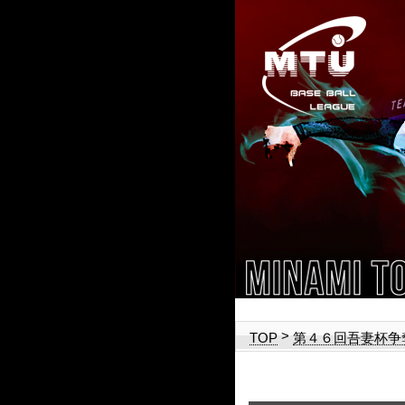
>
TOP
第４６回吾妻杯争