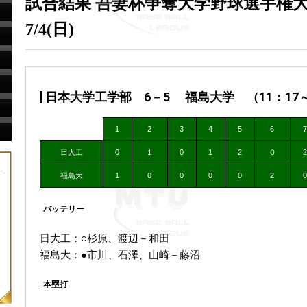
試合結果 吾妻杯争奪大学野球選手権
7/4(日)
日本大学工学部 6－5 福島大学 （11：17～
1
2
3
4
5
6
7
日大工
0
１
0
1
2
０
2
福島大
1
0
0
0
0
2
0
バッテリー
日大工：○杉原、渡辺－和田
福島大：●市川、石澤、山崎－藤沼
本塁打