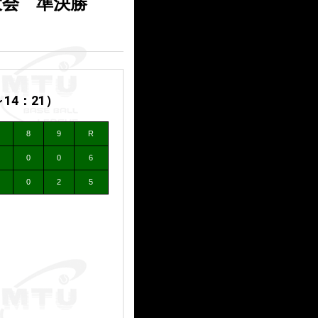
大会 準決勝
14：21）
8
9
R
0
0
6
0
2
5