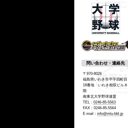
問い合わせ・連絡先
〒970-8026
福島県いわき市平字四町目
18番地 いわき相双ビル８
階
南東北大学野球連盟
TEL：
0246-85-5563
FAX：0246-85-5564
E-mail：
info@mtu-bbl.jp