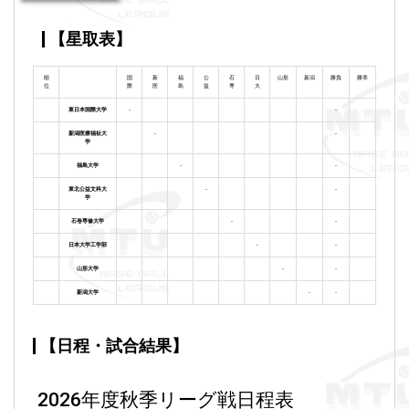
【星取表】
順
国
新
福
公
石
日
山形
新潟
勝負
勝率
位
際
医
島
益
専
大
東日本国際大学
-
-
新潟医療福祉大
-
-
学
福島大学
-
-
東北公益文科大
-
-
学
石巻専修大学
-
-
日本大学工学部
-
-
山形大学
-
-
新潟大学
-
-
【日程・試合結果】
2026年度秋季リーグ戦日程表