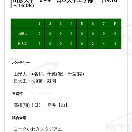
山形大学 0－9 日本大学工学部 （14:16
～16:08）
1
2
3
4
5
6
7
R
山形大
0
0
0
0
0
0
0
0
日大工
7
0
0
0
0
2
×
9
バッテリー
山形大：●名和、千葉(優)－千葉(陽)
日大工：○須藤－残間
三塁打
髙橋(謙)【日】、新井【山】
試合会場
ヨークいわきスタジアム