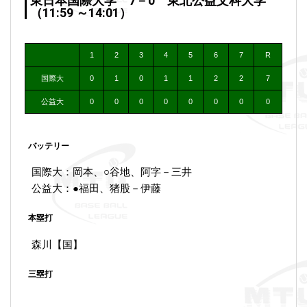
東日本国際大学 7－0 東北公益文科大学
（11:59 ～14:01）
1
2
3
4
5
6
7
R
国際大
0
1
0
1
1
2
2
7
公益大
0
0
0
0
0
0
0
0
バッテリー
国際大：岡本、○谷地、阿字－三井
公益大：●福田、猪股－伊藤
本塁打
森川【国】
三塁打