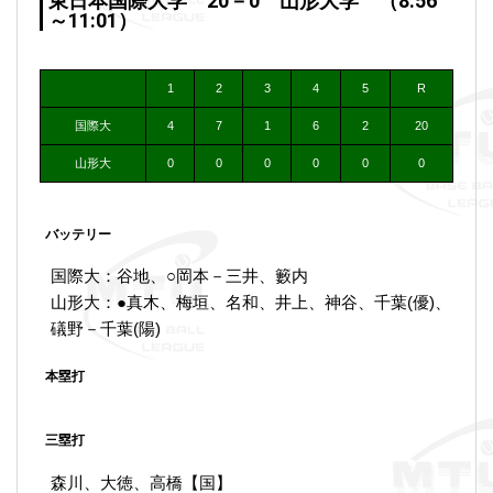
東日本国際大学 20－0 山形大学 （8:56
～11:01）
1
2
3
4
5
R
国際大
4
7
1
6
2
20
山形大
0
0
0
0
0
0
バッテリー
国際大：谷地、○岡本－三井、籔内
山形大：●真木、梅垣、名和、井上、神谷、千葉(優)、
礒野－千葉(陽)
本塁打
三塁打
森川、大徳、高橋【国】