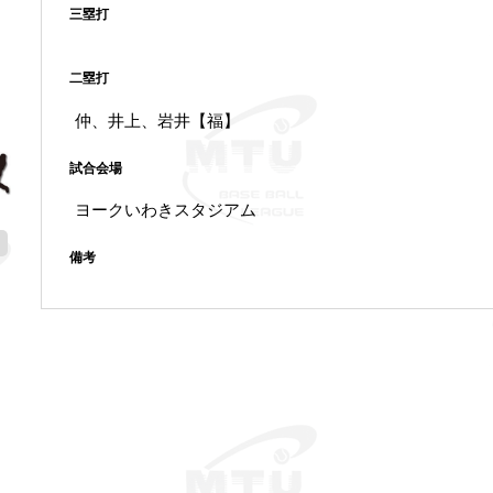
三塁打
二塁打
仲、井上、岩井【福】
試合会場
ヨークいわきスタジアム
備考