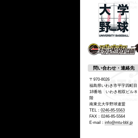
問い合わせ・連絡先
〒970-8026
福島県いわき市平字四町目
18番地 いわき相双ビル８
階
南東北大学野球連盟
TEL：
0246-85-5563
FAX：0246-85-5564
E-mail：
info@mtu-bbl.jp