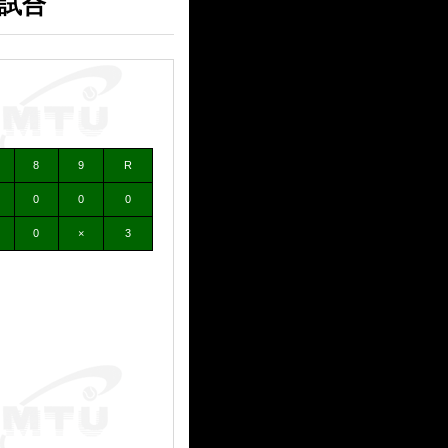
３試合
）
8
9
R
0
0
0
0
×
3