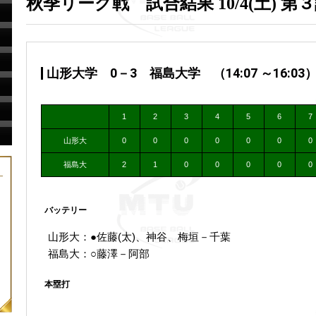
秋季リーグ戦 試合結果 10/4(土) 第
山形大学 0－3 福島大学 （14:07 ～16:03
1
2
3
4
5
6
7
山形大
0
0
0
0
0
0
0
福島大
2
1
0
0
0
0
0
バッテリー
山形大：●佐藤(太)、神谷、梅垣－千葉
福島大：○藤澤－阿部
本塁打