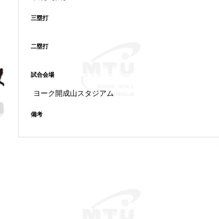
三塁打
二塁打
試合会場
ヨーク開成山スタジアム
備考