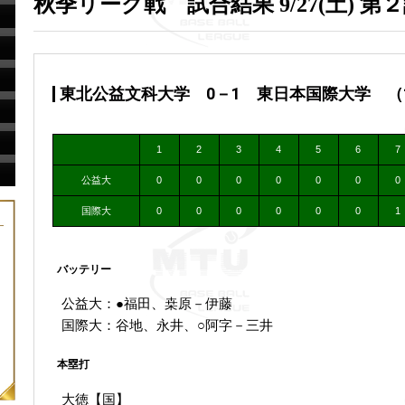
秋季リーグ戦 試合結果 9/27(土) 第
東北公益文科大学 0－1 東日本国際大学 （13:
1
2
3
4
5
6
7
公益大
0
0
0
0
0
0
0
国際大
0
0
0
0
0
0
1
バッテリー
公益大：●福田、桒原－伊藤
国際大：谷地、永井、○阿字－三井
本塁打
大徳【国】