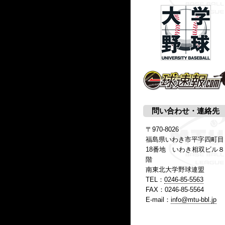
問い合わせ・連絡先
〒970-8026
福島県いわき市平字四町目
18番地 いわき相双ビル８
階
南東北大学野球連盟
TEL：
0246-85-5563
FAX：0246-85-5564
E-mail：
info@mtu-bbl.jp