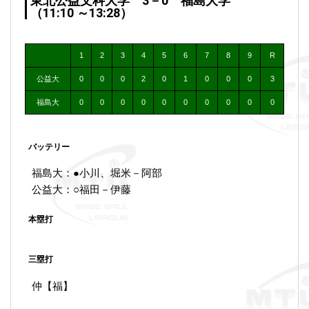
東北公益文科大学 3－0 福島大学
（11:10 ～13:28）
1
2
3
4
5
6
7
8
9
R
公益大
0
0
0
2
0
1
0
0
0
3
福島大
0
0
0
0
0
0
0
0
0
0
バッテリー
福島大：●小川、堀米－阿部
公益大：○福田－伊藤
本塁打
三塁打
仲【福】