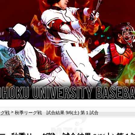
>
秋季リーグ戦 試合結果 9/6(土) 第１試合
ーグ戦