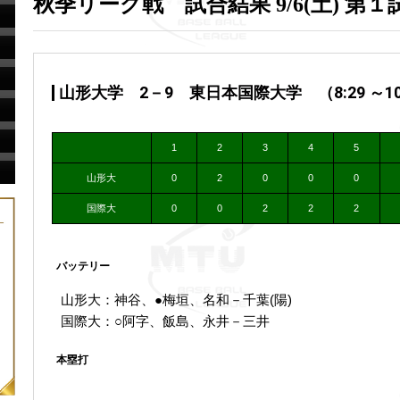
秋季リーグ戦 試合結果 9/6(土) 第１
山形大学 2－9 東日本国際大学 （8:29 ～10
1
2
3
4
5
山形大
0
2
0
0
0
国際大
0
0
2
2
2
バッテリー
山形大：神谷、●梅垣、名和－千葉(陽)
国際大：○阿字、飯島、永井－三井
本塁打