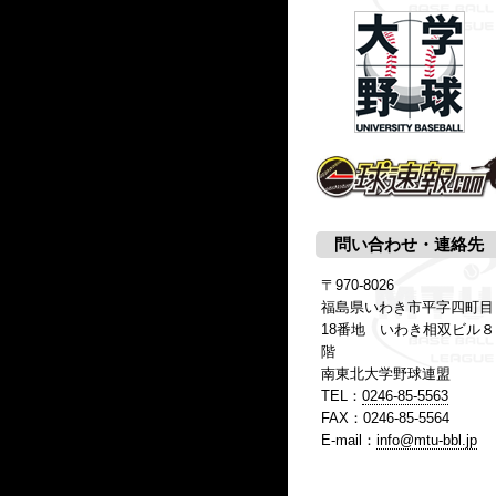
問い合わせ・連絡先
〒970-8026
福島県いわき市平字四町目
18番地 いわき相双ビル８
階
南東北大学野球連盟
TEL：
0246-85-5563
FAX：0246-85-5564
E-mail：
info@mtu-bbl.jp