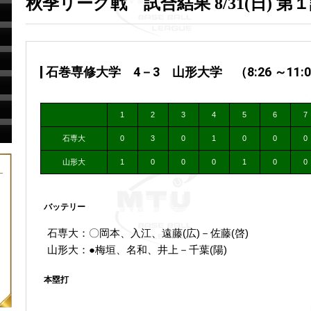
秋季リーグ戦 試合結果 8/31(日) 第
石巻専修大学 4－3 山形大学 （8:26 ～11:0
1
2
3
4
5
6
7
石専大
0
3
0
1
0
0
0
山形大
1
0
0
0
1
0
0
バッテリー
石専大：〇岡本、入江、遠藤(広)－佐藤(啓)
山形大：●梅垣、名和、井上－千葉(陽)
本塁打