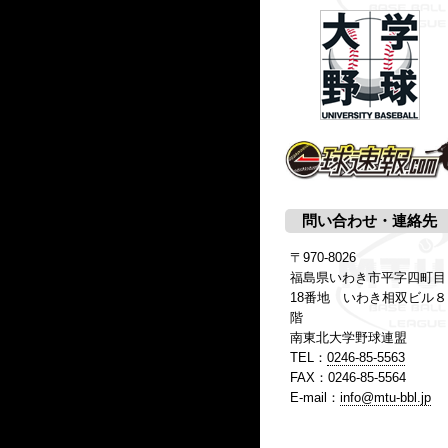
問い合わせ・連絡先
〒970-8026
福島県いわき市平字四町目
18番地 いわき相双ビル８
階
南東北大学野球連盟
TEL：
0246-85-5563
FAX：0246-85-5564
E-mail：
info@mtu-bbl.jp