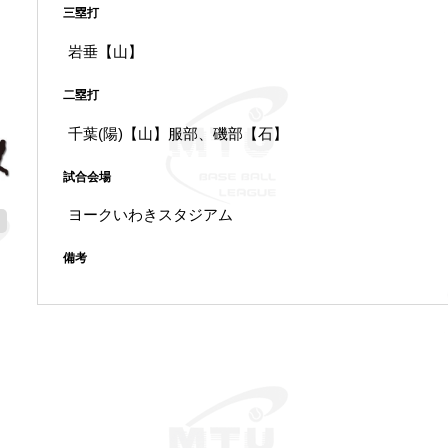
三塁打
岩垂【山】
二塁打
千葉(陽)【山】服部、磯部【石】
試合会場
ヨークいわきスタジアム
備考