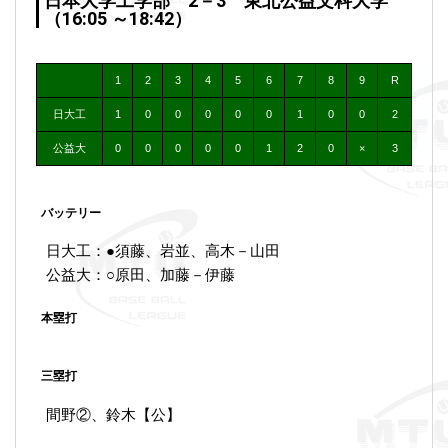
日本大学工学部 2－3 東北公益文科大学
（16:05 ～18:42）
1
2
3
4
5
6
7
8
9
R
日大工
1
0
0
0
0
0
1
0
0
2
公益大
0
0
0
0
0
1
2
0
×
3
バッテリー
日大工：●須藤、岩並、高木－山田
公益大：○原田、加藤－伊藤
本塁打
三塁打
間野②、鈴木【公】