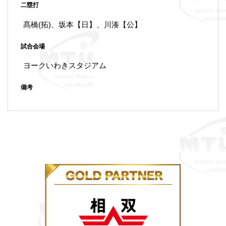
二塁打
髙橋(拓)、坂本【日】、川湊【公】
試合会場
ヨークいわきスタジアム
備考