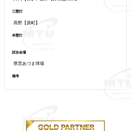
三塁打
髙野【原町】
本塁打
試合会場
県営あづま球場
備考