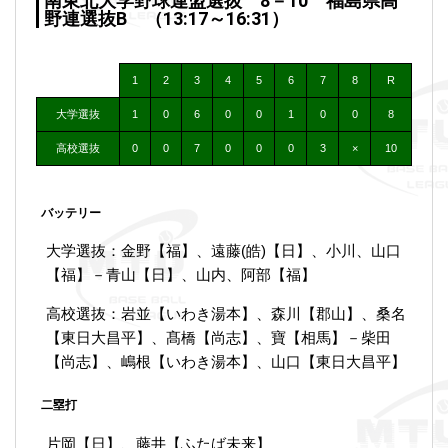
南東北大学野球連盟選抜 8－10 福島県高
野連選抜B （13:17～16:31）
1
2
3
4
5
6
7
8
R
大学選抜
1
0
6
0
0
1
0
0
8
高校選抜
0
0
7
0
0
0
3
×
10
バッテリー
大学選抜：金野【福】、遠藤(皓)【日】、小川、山口
【福】－青山【日】、山内、阿部【福】
高校選抜：岩並【いわき湯本】、森川【郡山】、桑名
【東日大昌平】、髙橋【尚志】、寶【相馬】－柴田
【尚志】、嶋根【いわき湯本】、山口【東日大昌平】
二塁打
片岡【日】、藤井【ふたば未来】