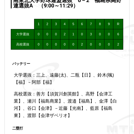
南東北大学野球連盟選抜 6－2 福島県高野
連選抜A （9:00～11:29）
1
2
3
4
5
6
7
8
9
R
大学選抜
0
0
0
2
1
0
3
0
0
6
高校選抜
0
0
0
0
0
2
0
0
0
2
バッテリー
大学選抜：三上、遠藤(太)、二瓶【日】、鈴木(颯)
【福】－阿部【福】
高校選抜：善方【須賀川創英館】、高野【会津工
業】、瀬川【福島商業】、渡邉【福島】、金澤【白
河】、谷口【会津】－近藤【光南】、藍原【福島
東】、渡部【会津ザベリオ】
二塁打