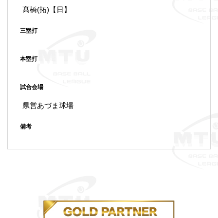
髙橋(拓)【日】
三塁打
本塁打
試合会場
県営あづま球場
備考