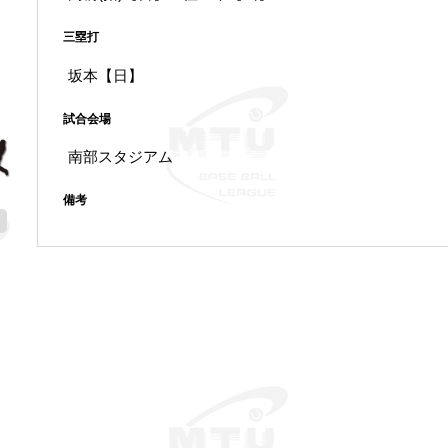
三塁打
坂本【日】
試合会場
南部スタジアム
備考