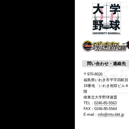
問い合わせ・連絡先
〒970-8026
福島県いわき市平字四町目
18番地 いわき相双ビル８
階
南東北大学野球連盟
TEL：
0246-85-5563
FAX：0246-85-5564
E-mail：
info@mtu-bbl.jp