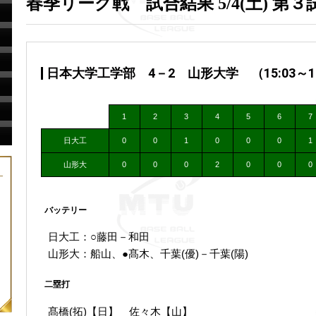
春季リーグ戦 試合結果 5/4(土) 第３
日本大学工学部 4－2 山形大学 （15:03～17
1
2
3
4
5
6
7
日大工
0
0
1
0
0
0
1
山形大
0
0
0
2
0
0
0
バッテリー
日大工：○藤田－和田
山形大：船山、●髙木、千葉(優)－千葉(陽)
二塁打
髙橋(拓)【日】 佐々木【山】