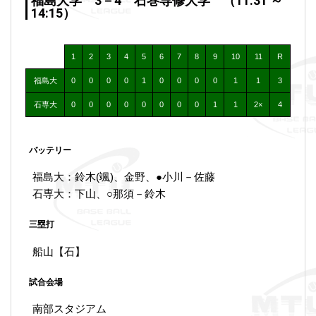
福島大学 3－4 石巻専修大学 （11:31 ～
14:15）
1
2
3
4
5
6
7
8
9
10
11
R
福島大
0
0
0
0
1
0
0
0
0
1
1
3
石専大
0
0
0
0
0
0
0
0
1
1
2×
4
バッテリー
福島大：鈴木(颯)、金野、●小川－佐藤
石専大：下山、○那須－鈴木
三塁打
船山【石】
試合会場
南部スタジアム