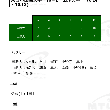
東日本国際大学 18－2 山形大学 （8:24
～10:13）
1
2
3
4
5
R
国際大
7
3
3
5
0
18
山形大
0
0
0
0
2
2
バッテリー
国際大：○谷地、永井、磯前－小野寺、真下
山形大：●名和、朝倉、真木、遠藤、小野(透)、菅原
(健)－千葉(陽)
二塁打
佐藤(士)【国】
三塁打