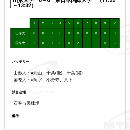
山形大学 0－6 東日本国際大学 （11:22
～13:32）
1
2
3
4
5
6
7
8
9
R
山形大
0
0
0
0
0
0
0
0
0
0
国際大
2
0
0
0
0
2
1
1
×
6
バッテリー
山形大：●船山、千葉(優)－千葉(陽)
国際大：○阿字－小野寺、真下
試合会場
石巻市民球場
備考