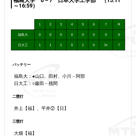
福島大学 0－7 日本大学工学部 （15:11
～16:59）
1
2
3
4
5
6
7
R
福島大
0
0
0
0
0
0
0
0
日大工
1
1
1
0
1
0
3×
7
バッテリー
福島大：●山口、田村、小川－阿部
日大工：○藤田－残間
二塁打
井上【福】、平井②【日】
三塁打
大畑【福】