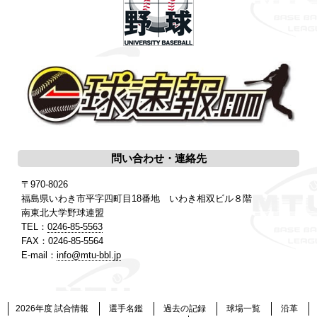
問い合わせ・連絡先
〒970-8026
福島県いわき市平字四町目18番地 いわき相双ビル８階
南東北大学野球連盟
TEL：
0246-85-5563
FAX：0246-85-5564
E-mail：
info@mtu-bbl.jp
2026年度 試合情報
選手名鑑
過去の記録
球場一覧
沿革