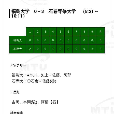
福島大学 0－3 石巻専修大学 （8:21～
10:11）
1
2
3
4
5
6
7
8
9
R
福島大
0
0
0
0
0
0
0
0
0
0
石専大
2
0
0
1
0
0
0
0
×
3
バッテリー
福島大：●市川、矢上－佐藤、阿部
石専大：〇石倉－佐藤(啓)
二塁打
吉岡、本間(駿)、阿部【石】
試合会場