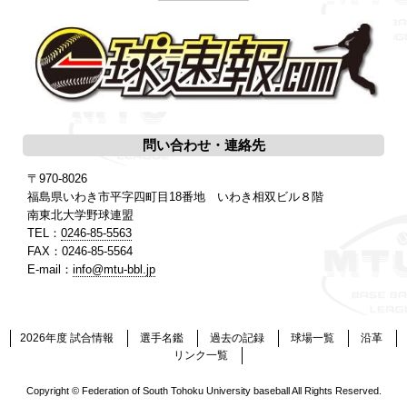
問い合わせ・連絡先
〒970-8026
福島県いわき市平字四町目18番地 いわき相双ビル８階
南東北大学野球連盟
TEL：
0246-85-5563
FAX：0246-85-5564
E-mail：
info@mtu-bbl.jp
2026年度 試合情報
選手名鑑
過去の記録
球場一覧
沿革
リンク一覧
Copyright © Federation of South Tohoku University baseball All Rights Reserved.