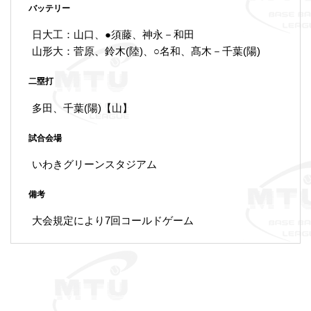
バッテリー
日大工：山口、●須藤、神永－和田
山形大：菅原、鈴木(陸)、○名和、髙木－千葉(陽)
二塁打
多田、千葉(陽)【山】
試合会場
いわきグリーンスタジアム
備考
大会規定により7回コールドゲーム