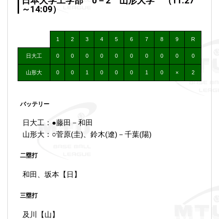
日本大学工学部 0－2 山形大学 （11:27
～14:09）
1
2
3
4
5
6
7
8
9
R
日大工
0
0
0
0
0
0
0
0
0
0
山形大
0
0
1
0
0
0
1
0
×
2
バッテリー
日大工：●藤田－和田
山形大：○菅原(圭)、鈴木(遼)－千葉(陽)
二塁打
和田、坂本【日】
三塁打
及川【山】