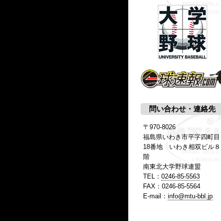
問い合わせ・連絡先
〒970-8026
福島県いわき市平字四町目
18番地 いわき相双ビル８
階
南東北大学野球連盟
TEL：
0246-85-5563
FAX：0246-85-5564
E-mail：
info@mtu-bbl.jp