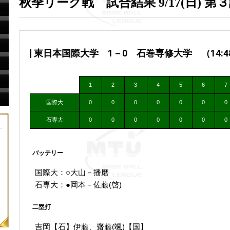
秋季リーグ戦 試合結果 9/17(日) 第
東日本国際大学 1－0 石巻専修大学 （14:48 
1
2
3
4
5
6
7
国際大
0
0
0
0
0
0
0
石専大
0
0
0
0
0
0
0
バッテリー
国際大：○大山－播磨
石専大：●岡本－佐藤(啓)
二塁打
吉岡【石】伊藤、齋藤(颯)【国】