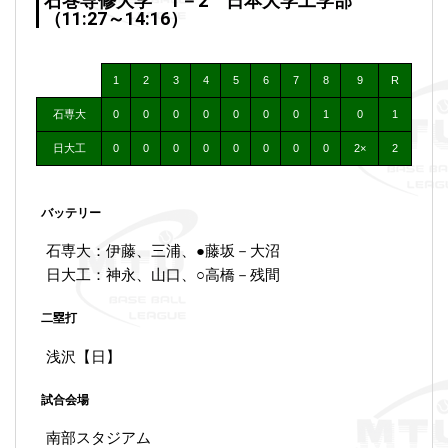
石巻専修大学 1－2 日本大学工学部
（11:27～14:16）
1
2
3
4
5
6
7
8
9
R
石専大
0
0
0
0
0
0
0
1
0
1
日大工
0
0
0
0
0
0
0
0
2×
2
バッテリー
石専大：伊藤、三浦、●藤坂－大沼
日大工：神永、山口、○高橋－残間
二塁打
浅沢【日】
試合会場
南部スタジアム