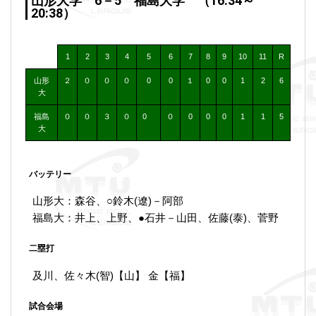
山形大学 6－5 福島大学 （16:34～
20:38）
1
2
3
4
5
6
7
8
9
10
11
R
山形
２
０
０
０
0
0
１
0
0
1
2
6
大
福島
０
０
３
０
0
０
0
0
0
1
1
5
大
バッテリー
山形大：森谷、○鈴木(遼)－阿部
福島大：井上、上野、●石井－山田、佐藤(泰)、菅野
二塁打
及川、佐々木(智)【山】 金【福】
試合会場