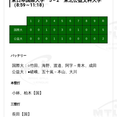
東日本国際大学 5－2 東北公益文科大学
（8:59～11:18）
1
2
3
4
5
6
7
8
9
R
国際大
0
0
1
0
3
0
1
0
0
5
公益大
0
0
0
1
1
0
0
0
0
2
バッテリー
国際大：○竹田、海野、渡邉、阿字－青木、成田
公益大：●嵯峨、五十嵐－本山、大川
本塁打
小林、柏木【国】
三塁打
長田【国】