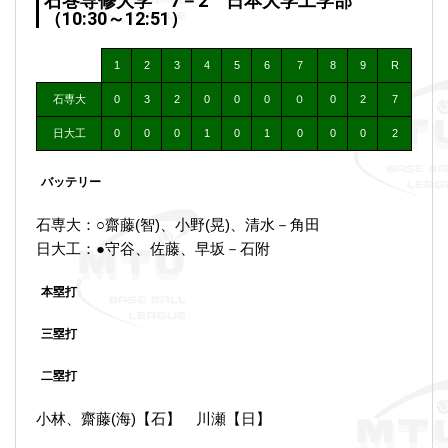
石巻専修大学 7－2 日本大学工学部
（10:30～12:51）
1
2
3
4
5
6
7
8
9
R
石専大
0
3
2
0
0
0
０
0
2
7
日大工
0
0
0
1
0
1
0
0
0
2
バッテリー
石専大：○齋藤(智)、小野(晃)、清水－角田
日大工：●守谷、佐藤、早坂－石附
本塁打
三塁打
二塁打
小林、齋藤(海)【石】 川瀬【日】