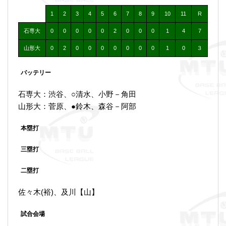
1
2
3
4
5
6
7
8
9
10
11
R
石専大
0
0
0
0
0
2
0
0
0
1
4
7
山形大
0
2
0
0
0
0
0
0
0
1
0
３
バッテリー
石専大：渋谷、○清水、小野－角田
山形大：菅原、●鈴木、森谷－阿部
本塁打
三塁打
二塁打
佐々木(裕)、及川【山】
試合会場