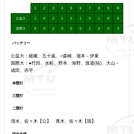
1
2
3
4
5
6
7
8
9
R
公益大
1
0
2
1
0
1
0
1
0
6
国際大
0
0
2
0
0
0
1
0
0
3
バッテリー
公益大：嵯峨、五十嵐、○森崎、瀧本－伊東
国際大：●竹田、水町、野本、海野、渡邉(拓)、大山－
成田、赤平
本塁打
三塁打
二塁打
清水、佐々木【公】 青木、佐々木【国】