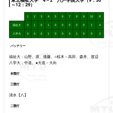
東北福祉大学 4－2 八戸学院大学（9：30
～12：29）
1
2
3
4
5
6
7
8
9
10
R
福祉大
0
1
0
1
0
0
0
0
0
2
4
八学大
0
0
0
1
0
0
0
1
0
0
2
バッテリー
福祉大：山野、原、後藤、○椋木－高田、森井、渡辺
八学大：中道、●大道－大向
本塁打
三塁打
清水【八】
二塁打