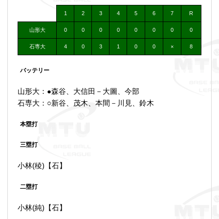
1
2
3
4
5
6
7
R
山形大
0
0
0
0
0
0
0
0
石専大
4
0
3
1
0
0
×
8
バッテリー
山形大：●森谷、大信田－大圖、今部
石専大：○新谷、茂木、本間－川見、鈴木
本塁打
三塁打
小林(稜)【石】
二塁打
小林(純)【石】