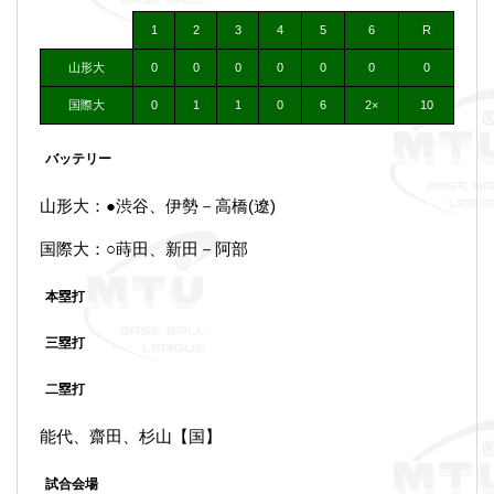
1
2
3
4
5
6
R
山形大
0
0
0
0
0
0
0
国際大
0
1
1
0
6
2×
10
バッテリー
山形大：●渋谷、伊勢－高橋(遼)
国際大：○蒔田、新田－阿部
本塁打
三塁打
二塁打
能代、齋田、杉山【国】
試合会場