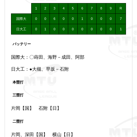
1
2
3
4
5
6
7
8
9
R
国際大
0
0
6
0
0
1
0
0
0
7
日大工
0
1
0
0
0
0
0
0
0
1
バッテリー
国際大：〇蒔田、海野－成田、阿部
日大工：●大槻、早坂－石附
本塁打
三塁打
片岡【国】 石附【日】
二塁打
片岡、深田【国】 横山【日】